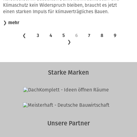
Klimaschutz kein Widerspruch bleiben, braucht es jetzt
einen starken Impuls für klimaverträgliches Bauen.
❯
mehr
❮
3
4
5
6
7
8
9
❯
Starke Marken
Unsere Partner