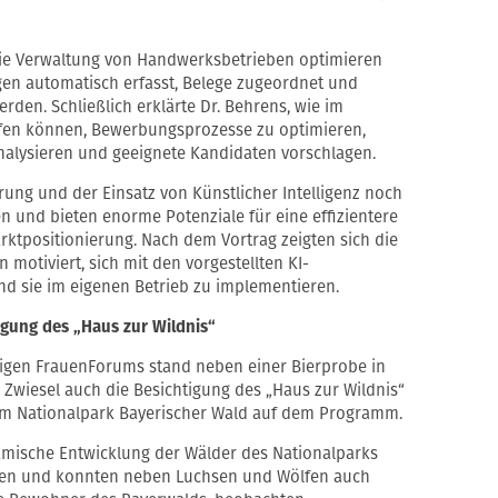
 die Verwaltung von Handwerksbetrieben optimieren
gen automatisch erfasst, Belege zugeordnet und
en. Schließlich erklärte Dr. Behrens, wie im
lfen können, Bewerbungsprozesse zu optimieren,
nalysieren und geeignete Kandidaten vorschlagen.
erung und der Einsatz von Künstlicher Intelligenz noch
 und bieten enorme Potenziale für eine effizientere
rktpositionierung. Nach dem Vortrag zeigten sich die
motiviert, sich mit den vorgestellten KI-
d sie im eigenen Betrieb zu implementieren.
igung des „Haus zur Wildnis“
rigen FrauenForums stand neben einer Bierprobe in
n Zwiesel auch die Besichtigung des „Haus zur Wildnis“
im Nationalpark Bayerischer Wald auf dem Programm.
amische Entwicklung der Wälder des Nationalparks
nen und konnten neben Luchsen und Wölfen auch