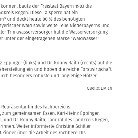
önnen, baute der Freistaat Bayern 1983 die
dkreis Regen. Diese Talsperre hat ein
 m³ und deckt heute 80 % des benötigten
ayerischer Wald sowie weite Teile Niederbayerns und
aler Trinkwasserversorger hat die Wasserversorgung
ser unter der eingetragenen Marke "Waldwasser"
 Eppinger (links) und Dr. Ronny Raith (rechts) auf die
asherstellung ein und hoben die reiche Forstwirtschaft
durch besonders robuste und langlebige Hölzer
Quelle: LIV, ah
, Repräsentantin des Fachbereichs
, zum gemeinsamen Essen. Karl-Heinz Eppinger,
l, und Dr. Ronny Raith, Landrat des Landkreis Regen,
innen. Weiter informierte Christine Schiller
 Zinner über die Arbeit des Fachbereichs