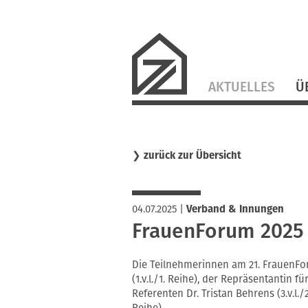
Navigation
AKTUELLES
Ü
überspringen
❯
zurück zur Übersicht
04.07.2025
|
Verband & Innungen
FrauenForum 2025 
Die Teilnehmerinnen am 21. FrauenFo
(1.v.l./1. Reihe), der Repräsentantin fü
Referenten Dr. Tristan Behrens (3.v.l./