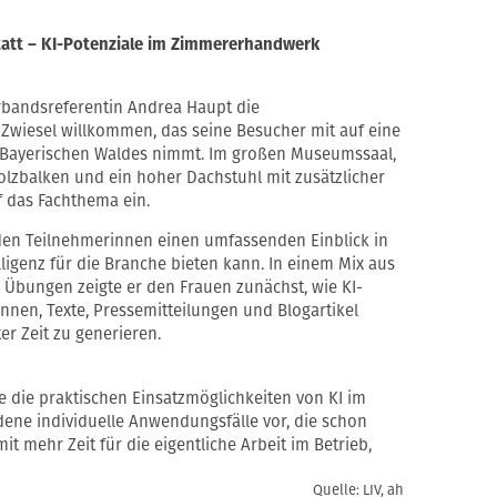
tatt – KI-Potenziale im Zimmererhandwerk
bandsreferentin Andrea Haupt die
iesel willkommen, das seine Besucher mit auf eine
s Bayerischen Waldes nimmt. Im großen Museumssaal,
lzbalken und ein hoher Dachstuhl mit zusätzlicher
 das Fachthema ein.
 den Teilnehmerinnen einen umfassenden Einblick in
lligenz für die Branche bieten kann. In einem Mix aus
 Übungen zeigte er den Frauen zunächst, wie KI-
nnen, Texte, Pressemitteilungen und Blogartikel
ter Zeit zu generieren.
te die praktischen Einsatzmöglichkeiten von KI im
dene individuelle Anwendungsfälle vor, die schon
t mehr Zeit für die eigentliche Arbeit im Betrieb,
Quelle: LIV, ah