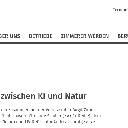
Navigati
Termin
überspr
BER UNS
BETRIEBE
ZIMMERER WERDEN
BER
zwischen KI und Natur
rum zusammen mit der Vorsitzenden Birgit Zinner
r Niederbayern Christine Schiller (2.v.r./1. Reihe), dem
2. Reihe) und LIV-Referentin Andrea Haupt (2.v.l./2.